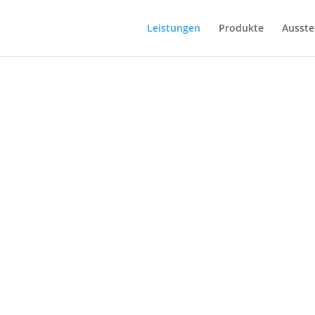
Leistungen
Produkte
Ausste
EISTUNG
Unsere Leistungen für Sie im Überblick